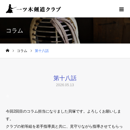
コラム
コラム
第十八話
ホーム
第十八話
2026.05.13
※
今回2回目のコラム担当になりました貝塚です。よろしくお願いしま
す。
クラブの初等組を若手指導員と共に、見守りながら指導させてもらっ